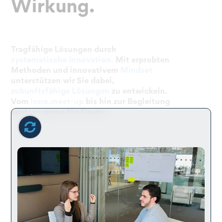
Wirkung.
Tragfähige Lösungen durch
systematische Innovation.
Mit erprobten
Methoden und innovativem
Mindset
unterstützen wir Sie dabei,
zukunftsfähige Lösungen
zu entwickeln.
Vom
inno.meet-up
bis hin zur Begleitung
sind wir gerne für Sie da.