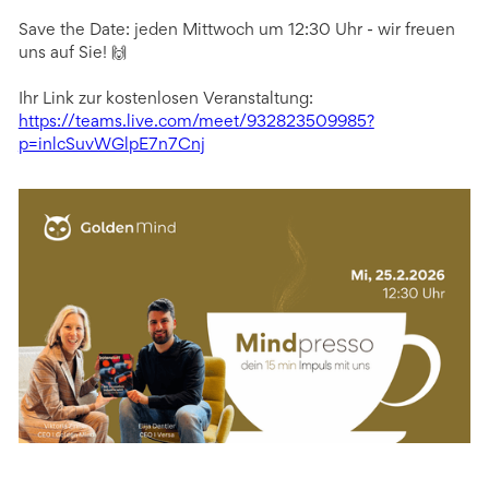
Save the Date: jeden Mittwoch um 12:30 Uhr - wir freuen
uns auf Sie! 🙌
Ihr Link zur kostenlosen Veranstaltung:
https://teams.live.com/meet/932823509985?
p=inlcSuvWGlpE7n7Cnj