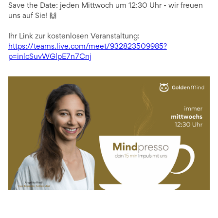
Save the Date: jeden Mittwoch um 12:30 Uhr - wir freuen
uns auf Sie! 🙌
Ihr Link zur kostenlosen Veranstaltung:
https://teams.live.com/meet/932823509985?
p=inlcSuvWGlpE7n7Cnj