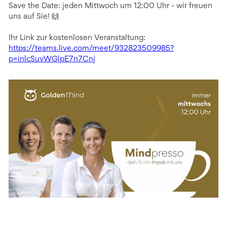
Save the Date: jeden Mittwoch um 12:00 Uhr - wir freuen
uns auf Sie! 🙌
Ihr Link zur kostenlosen Veranstaltung:
https://teams.live.com/meet/932823509985?
p=inlcSuvWGlpE7n7Cnj