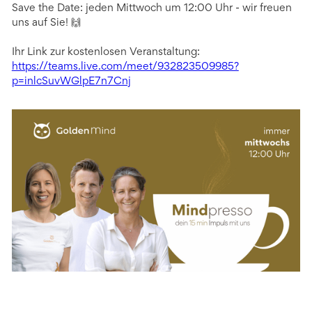
Save the Date: jeden Mittwoch um 12:00 Uhr - wir freuen
uns auf Sie! 🙌
Ihr Link zur kostenlosen Veranstaltung:
https://teams.live.com/meet/932823509985?
p=inlcSuvWGlpE7n7Cnj