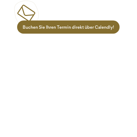
Buchen Sie Ihren Termin direkt über Calendly!
Zielgruppen
Informationen
Lehrlinge
Termine
Ausbilder
Über uns
Führungskräfte
Erfahrungen
Teams
FAQ