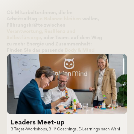
Ob Mitarbeiter:innen, die im
Arbeitsalltag
in Balance bleiben
wollen,
Führungskräfte zwischen
Verantwortung, Resilienz und
Selbstfürsorge
, oder Teams auf dem Weg
zu mehr Energie und Zusammenhalt:
Finden Sie das passende
Body & Mind
Training für Ihr Unternehmen.
Leaders Meet-up
3 Tages-Workshops, 3+1* Coachings, E-Learnings nach Wahl