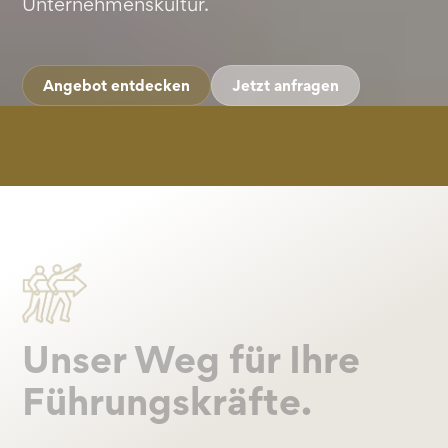
Unternehmenskultur.
Angebot entdecken
Jetzt anfragen
Unser Weg für Ihre
Führungs­kräfte.